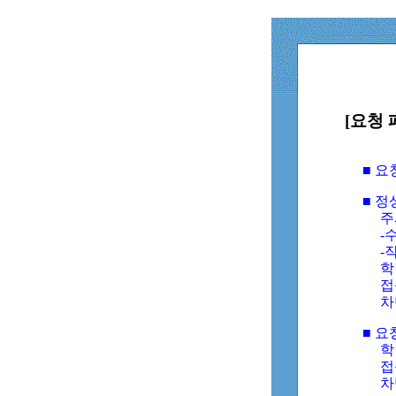
[요청 
■ 
■ 
주
-수
-
학
접
차
■ 요
학번
접속
차단