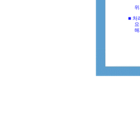
위
■ 처
요
해