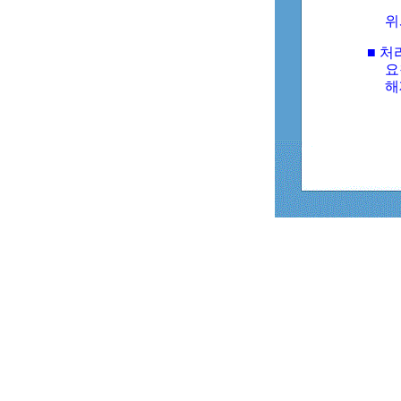
위
■ 처
요
해