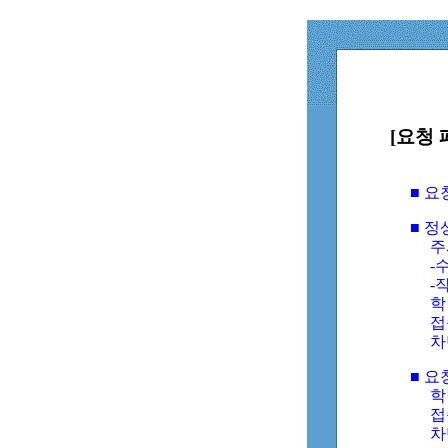
[요청 
■ 
■ 
주
-수
-
학
접
차
■ 요
학번
접속
차단