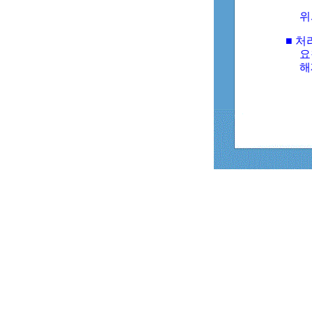
위
■ 처
요
해