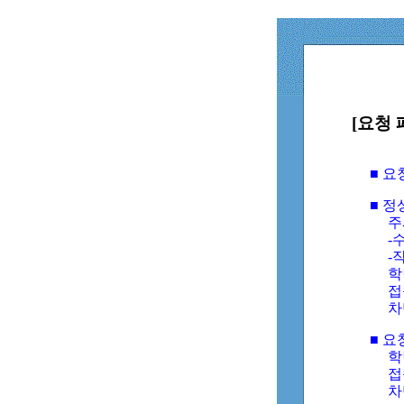
[요청 
■ 
■ 
주
-수
-
학
접
차
■ 요
학번
접속
차단