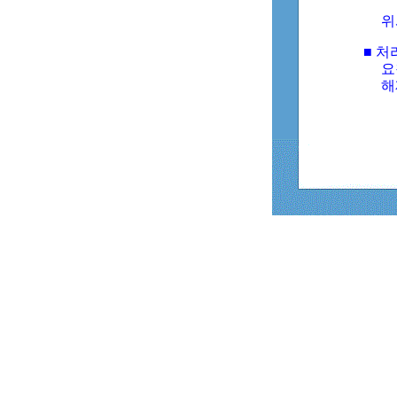
위
■ 처
요
해