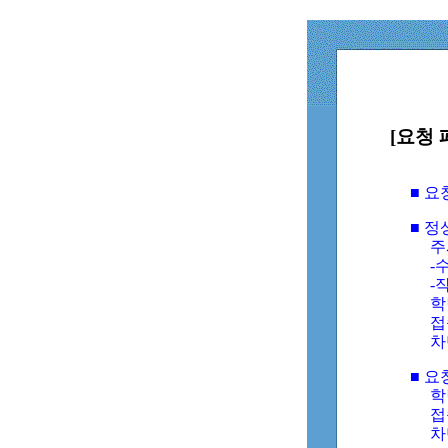
[요청 
■ 
■ 
주
-수
-
학
접
차
■ 요
학번
접속
차단