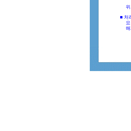
위
■ 처
요
해