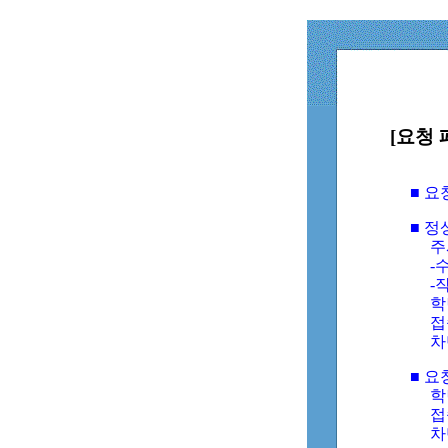
[요청 
■ 
■ 
주
-수
-
학
접
차
■ 요
학번
접속
차단