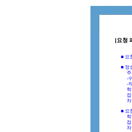
[요청 
■ 
■ 
주
-수
-
학
접
차
■ 요
학번
접속
차단