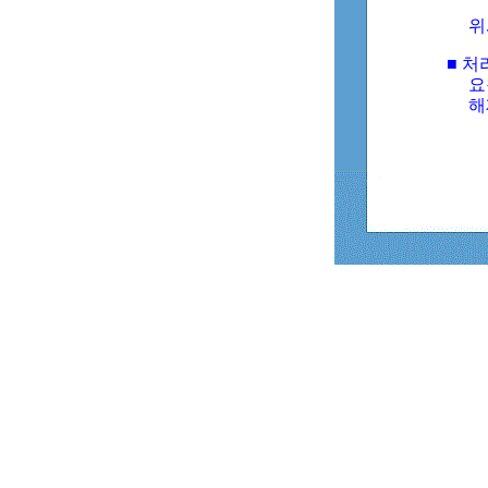
위
■ 처
요
해